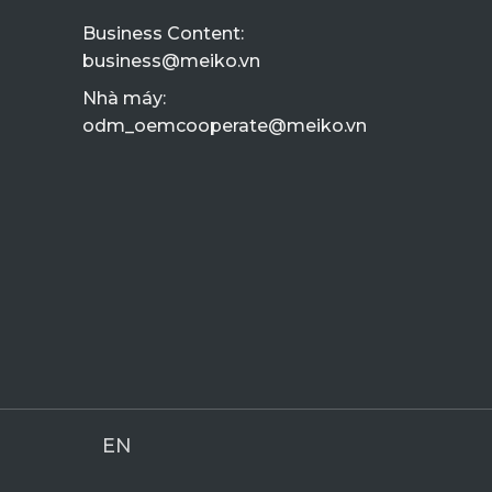
Business Content:
business@meiko.vn
Nhà máy:
odm_oemcooperate@meiko.vn
EN