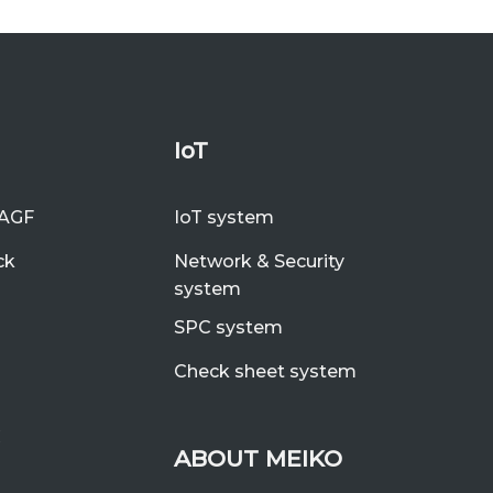
IoT
AGF
IoT system
ck
Network & Security
system
SPC system
Check sheet system
C
ABOUT MEIKO