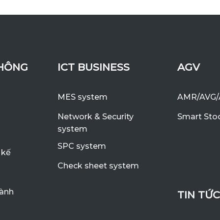
HÔNG
ICT BUSINESS
AGV
MES system
AMR/AVG/
Network & Security
Smart Sto
system
SPC system
 kế
Check sheet system
hành
TIN TỨ