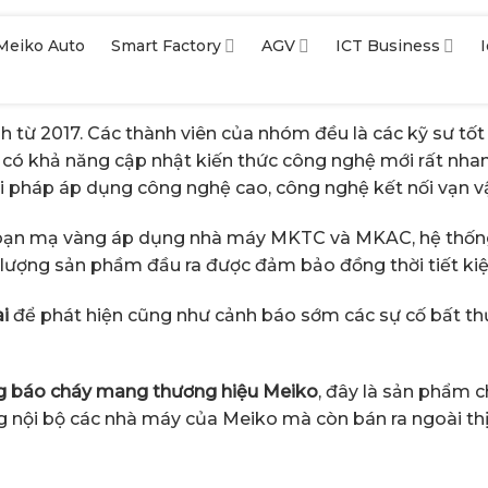
Meiko Auto
Smart Factory
AGV
ICT Business
từ 2017. Các thành viên của nhóm đều là các kỹ sư tốt
 có khả năng cập nhật kiến thức công nghệ mới rất nhan
 pháp áp dụng công nghệ cao, công nghệ kết nối vạn vật
n mạ vàng áp dụng nhà máy MKTC và MKAC, hệ thống này
t lượng sản phầm đầu ra được đảm bảo đồng thời tiết kiệ
i
để phát hiện cũng như cảnh báo sớm các sự cố bất th
g báo cháy mang thương hiệu Meiko
, đây là sản phẩm 
nội bộ các nhà máy của Meiko mà còn bán ra ngoài thị